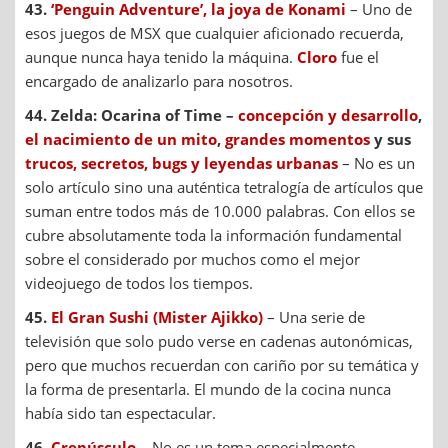
43.
‘Penguin Adventure’, la joya de Konami
– Uno de
esos juegos de MSX que cualquier aficionado recuerda,
aunque nunca haya tenido la máquina.
Cloro
fue el
encargado de analizarlo para nosotros.
44. Zelda: Ocarina of Time –
concepción y desarrollo
,
el nacimiento de un mito
,
grandes momentos
y sus
trucos, secretos, bugs y leyendas urbanas
– No es un
solo artículo sino una auténtica tetralogía de artículos que
suman entre todos más de 10.000 palabras. Con ellos se
cubre absolutamente toda la información fundamental
sobre el considerado por muchos como el mejor
videojuego de todos los tiempos.
45.
El Gran Sushi (Mister Ajikko)
– Una serie de
televisión que solo pudo verse en cadenas autonómicas,
pero que muchos recuerdan con cariño por su temática y
la forma de presentarla. El mundo de la cocina nunca
había sido tan espectacular.
46.
Crepúsculo
– No es un tema especialmente