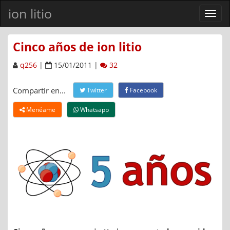
ion litio
Ver
men
Cinco años de ion litio
q256
|
15/01/2011 |
32
Compartir en...
Twitter
Facebook
Menéame
Whatsapp