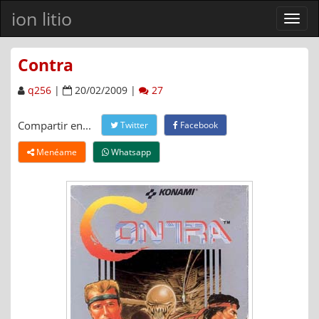
ion litio
Ver
men
Contra
q256
|
20/02/2009 |
27
Compartir en...
Twitter
Facebook
Menéame
Whatsapp