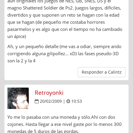
aún originales los juegos de NES, GB, SNES, DS y el
magno Shattered Soldier de Ps2. Juegos largos, difíciles,
divertidos y que suponen un reto se hagan con la edad
que se hagan (de pequeño me costaba horrores
pasarmelos y es algo que con el tiempo no ha cambiado
un ápice)
Ah, y un pequeño detalle (me vas a odiar, siempre ando
corrigiendo alguna gilipollez… xD) las fases pseudo-3D
son la 2 y la 4
Responder a Calintz
Retroyonki
20/02/2009 |
10:53
Yo me lo pasaba con una moneda y sólo.Ahí con dos
cojones. Hasta llegar a ese nivel gaste por lo menos 300
monedas de 5 duros de las gordas.