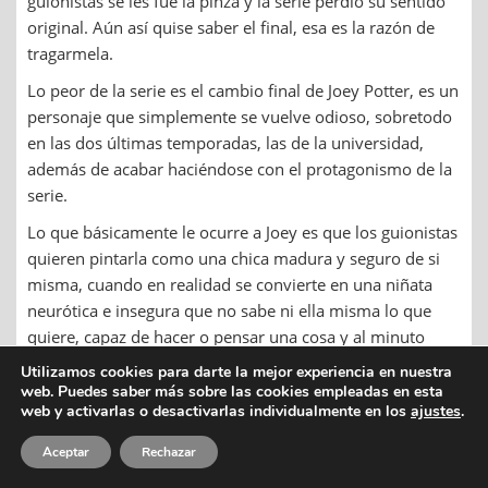
guionistas se les fue la pinza y la serie perdió su sentido
original. Aún así quise saber el final, esa es la razón de
tragarmela.
Lo peor de la serie es el cambio final de Joey Potter, es un
personaje que simplemente se vuelve odioso, sobretodo
en las dos últimas temporadas, las de la universidad,
además de acabar haciéndose con el protagonismo de la
serie.
Lo que básicamente le ocurre a Joey es que los guionistas
quieren pintarla como una chica madura y seguro de si
misma, cuando en realidad se convierte en una niñata
neurótica e insegura que no sabe ni ella misma lo que
quiere, capaz de hacer o pensar una cosa y al minuto
siguiente la contraria. Sin llegar a mencionar que todos
Utilizamos cookies para darte la mejor experiencia en nuestra
los personajes masculinos de la serie que aparecen se
web. Puedes saber más sobre las cookies empleadas en esta
web y activarlas o desactivarlas individualmente en los
ajustes
.
enamoran como auténticos idiotas de ella, algo poco
creible por los guionistas sabiendo como somos los tios
Aceptar
Rechazar
en nuestra juventud y más con el caracter repulsivo de