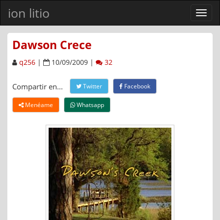
ion litio
Ver
men
Dawson Crece
q256
|
10/09/2009 |
32
Compartir en...
Twitter
Facebook
Menéame
Whatsapp