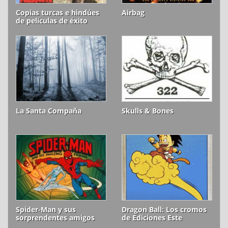
Copias turcas e hindúes
Airbag
de películas de éxito
La Santa Compaña
Skulls & Bones
Spider-Man y sus
Dragon Ball: Los cromos
sorprendentes amigos
de Ediciones Este