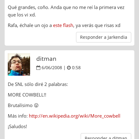
Qué grandes, coño. Anda que no me reí la primera vez
que los vi xd.
Rafa, échale un ojo a
este flash
, ya verás que risas xd
Responder a Jarkendia
ditman
6/06/2008 |
0:58
De SNL sólo diré 2 palabras:
MORE COWBELL!!
Brutalísimo 😛
Más info:
http://en.wikipedia.org/wiki/More_cowbell
¡Saludos!
Responder a ditman