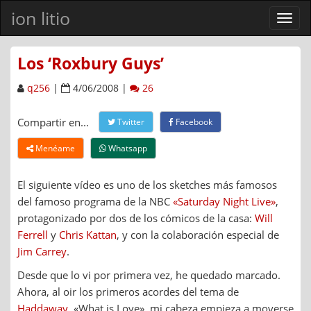
ion litio
Ver
men
Los ‘Roxbury Guys’
q256
|
4/06/2008 |
26
Compartir en...
Twitter
Facebook
Menéame
Whatsapp
El siguiente vídeo es uno de los sketches más famosos
del famoso programa de la NBC
«Saturday Night Live»
,
protagonizado por dos de los cómicos de la casa:
Will
Ferrell
y
Chris Kattan
, y con la colaboración especial de
Jim Carrey
.
Desde que lo vi por primera vez, he quedado marcado.
Ahora, al oir los primeros acordes del tema de
Haddaway
, «What is Love», mi cabeza empieza a moverse