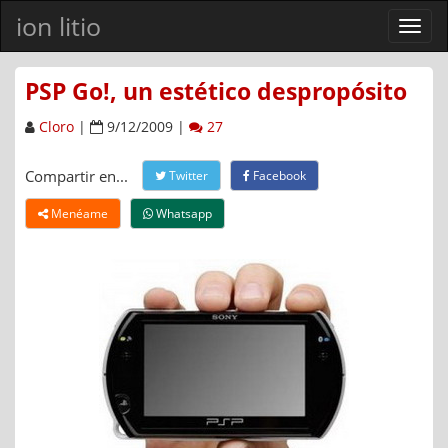
ion litio
Ver
men
PSP Go!, un estético despropósito
Cloro
|
9/12/2009 |
27
Compartir en...
Twitter
Facebook
Menéame
Whatsapp