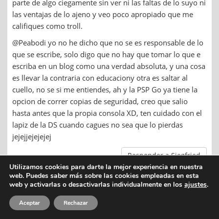
parte de algo ciegamente sin ver ni las faltas de lo suyo ni
las ventajas de lo ajeno y veo poco apropiado que me
califiques como troll.
@Peabodi yo no he dicho que no se es responsable de lo
que se escribe, solo digo que no hay que tomar lo que e
escriba en un blog como una verdad absoluta, y una cosa
es llevar la contraria con educaciony otra es saltar al
cuello, no se si me entiendes, ah y la PSP Go ya tiene la
opcion de correr copias de seguridad, creo que salio
hasta antes que la propia consola XD, ten cuidado con el
lapiz de la DS cuando cagues no sea que lo pierdas
jejejjejejejej
Responder a Siegfried
Utilizamos cookies para darte la mejor experiencia en nuestra
web. Puedes saber más sobre las cookies empleadas en esta
web y activarlas o desactivarlas individualmente en los
ajustes
.
Zeadoc
Aceptar
Rechazar
10/12/2009 |
9:19