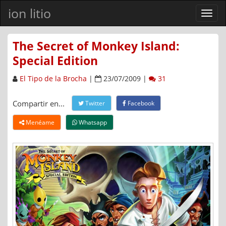
ion litio
Ver
men
The Secret of Monkey Island:
Special Edition
El Tipo de la Brocha
|
23/07/2009 |
31
Compartir en...
Twitter
Facebook
Menéame
Whatsapp