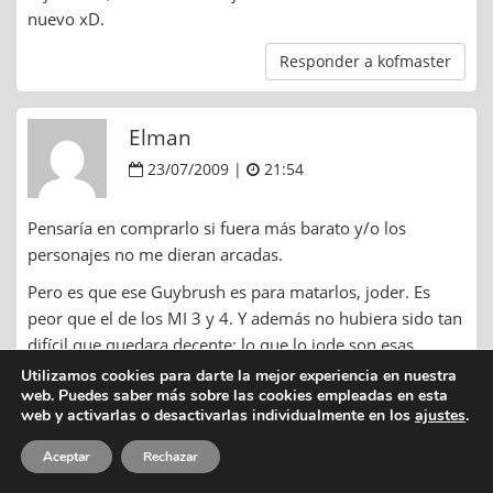
nuevo xD.
Responder a kofmaster
Elman
23/07/2009 |
21:54
Pensaría en comprarlo si fuera más barato y/o los
personajes no me dieran arcadas.
Pero es que ese Guybrush es para matarlos, joder. Es
peor que el de los MI 3 y 4. Y además no hubiera sido tan
difícil que quedara decente: lo que lo jode son esas
proporciones tan ridículas.
Utilizamos cookies para darte la mejor experiencia en nuestra
web. Puedes saber más sobre las cookies empleadas en esta
Comparad:
web y activarlas o desactivarlas individualmente en los
ajustes
.
http://img79.imageshack.us/img79/6530/guybr.png
Aceptar
Rechazar
Responder a Elman