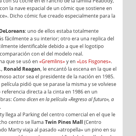
a con su coche en el rancho de la familia Peabody,
e con la nave espacial de un cómic que sostiene en
ce». Dicho cómic fue creado especialmente para la
e DeLoreans
: uno de ellos estaba totalmente
ácilmente a su interior; otro era una replica del
cilmente identificable debido a que el logotipo
 comparación con el del modelo real.
isma que se usó en
«Gremlins»
y en
«Los Fisgones»
.
.,
Ronald Reagan
, le encantó la escena en la que el
oso actor sea el presidente de la nación en 1985.
película pidió que se parase la misma y se volviese
referencia directa a la cinta en 1986 en un
abras:
Como dicen en la película «Regreso al futuro», a
.
ty llega al Parking del centro comercial en el que le
icho centro se llama
Twin Pines Mall
(Centro
do Marty viaja al pasado «atropella» un pino en su