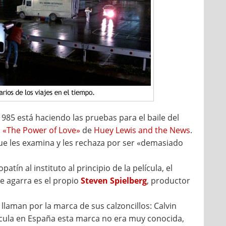
1985 está haciendo las pruebas para el baile del
s
«The Power of Love»
de
Huey Lewis and the News
.
que les examina y les rechaza por ser «demasiado
ín al instituto al principio de la película, el
e agarra es el propio
Steven Spielberg
, productor
e llaman por la marca de sus calzoncillos: Calvin
ícula en España esta marca no era muy conocida,