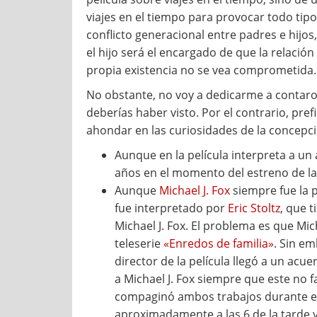
viajes en el tiempo para provocar todo tipo
conflicto generacional entre padres e hijos
el hijo será el encargado de que la relació
propia existencia no se vea comprometida.
No obstante, no voy a dedicarme a contaros
deberías haber visto. Por el contrario, pref
ahondar en las curiosidades de la concepci
Aunque en la película interpreta a un
años en el momento del estreno de la
Aunque
Michael J. Fox
siempre fue la 
fue interpretado por
Eric Stoltz
, que t
Michael J. Fox. El problema es que Mi
teleserie
«Enredos de familia»
. Sin em
director de la película llegó a un acu
a Michael J. Fox siempre que este no f
compaginó ambos trabajos durante el 
aproximadamente a las 6 de la tarde y