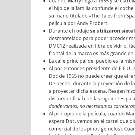
Cuando Marty llega a 1955 y se estrell
el hijo de la familia confunde el coch
su mano titulado «The Tales from Spa
película por Andy Probert.
Durante el rodaje
se utilizaron siet
desmantelado para poder acceder más f
DMC12 realizada en fibra de vidrio, fá
frontal de la marca es más grande en
La calle principal del pueblo es la m
Al por entonces presidente de E.E.U.U
Doc de 1955 no puede creer que el fam
De hecho, durante la proyección de la 
a proyectar dicha escena. Reagan hizo 
discurso oficial con las siguientes pal
donde vamos, no necesitamos carreteras
Al principio de la película, cuando Mar
espera Doc, vemos en el cartel que d
comercial de los pinos gemelos). Cuan