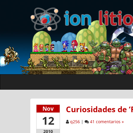
Curiosidades de ‘
Nov
12
q256
|
41 comentarios »
2010