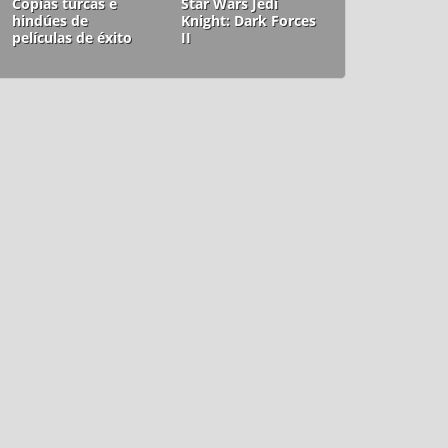
Copias turcas e
Star Wars Jedi
hindúes de
Knight: Dark Forces
películas de éxito
II