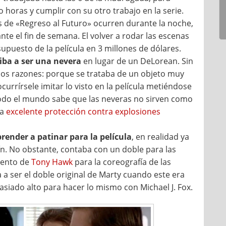
 horas y cumplir con su otro trabajo en la serie.
as de «Regreso al Futuro» ocurren durante la noche,
te el fin de semana. El volver a rodar las escenas
upuesto de la película en 3 millones de dólares.
iba a ser una nevera
en lugar de un DeLorean. Sin
os razones: porque se trataba de un objeto muy
currírsele imitar lo visto en la película metiéndose
 todo el mundo sabe que las neveras no sirven como
na
excelente protección contra explosiones
render a patinar para la película
, en realidad ya
ín. No obstante, contaba con un doble para las
iento de
Tony Hawk
para la coreografía de las
a ser el doble original de Marty cuando este era
asiado alto para hacer lo mismo con Michael J. Fox.