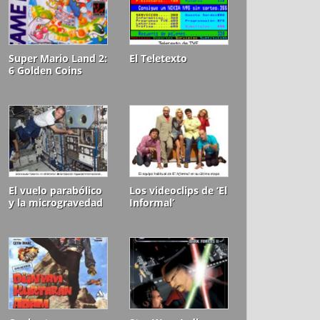
Super Mario Land 2:
El Teletexto
6 Golden Coins
El vuelo parabólico
Los videoclips de ‘El
y la microgravedad
Informal’