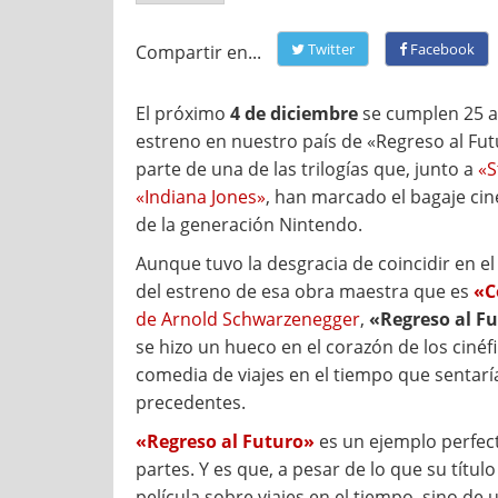
Twitter
Facebook
Compartir en...
El próximo
4 de diciembre
se cumplen 25 a
estreno en nuestro país de «Regreso al Fu
parte de una de las trilogías que, junto a
«S
«Indiana Jones»
, han marcado el bagaje ci
de la generación Nintendo.
Aunque tuvo la desgracia de coincidir en 
del estreno de esa obra maestra que es
«
de Arnold Schwarzenegger
,
«Regreso al F
se hizo un hueco en el corazón de los cinéf
comedia de viajes en el tiempo que sentarí
precedentes.
«Regreso al Futuro»
es un ejemplo perfec
partes. Y es que, a pesar de lo que su títul
película sobre viajes en el tiempo, sino de 