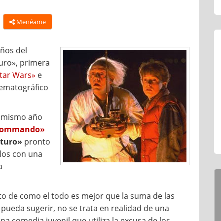
Menéame
ños del
turo», primera
tar Wars»
e
nematográfico
el mismo año
Commando»
uturo»
pronto
ilos con una
a
to de como el todo es mejor que la suma de las
o pueda sugerir, no se trata en realidad de una
una comedia juvenil que utiliza la excusa de los