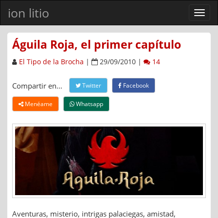
ion litio
Ver
men
Águila Roja, el primer capítulo
El Tipo de la Brocha
|
29/09/2010 |
14
Compartir en...
Twitter
Facebook
Menéame
Whatsapp
Aventuras, misterio, intrigas palaciegas, amistad,