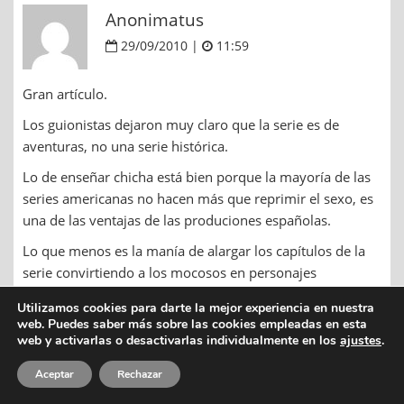
Anonimatus
29/09/2010 |
11:59
Gran artículo.
Los guionistas dejaron muy claro que la serie es de
aventuras, no una serie histórica.
Lo de enseñar chicha está bien porque la mayoría de las
series americanas no hacen más que reprimir el sexo, es
una de las ventajas de las produciones españolas.
Lo que menos es la manía de alargar los capítulos de la
serie convirtiendo a los mocosos en personajes
importantes para la trama.
Utilizamos cookies para darte la mejor experiencia en nuestra
Lo peor del idiota de Rodrigo no son sus estupideces sino
web. Puedes saber más sobre las cookies empleadas en esta
web y activarlas o desactivarlas individualmente en los
ajustes
.
que la situación del conspirador arrepintiéndose y
diciendo que va traicionar a sus compañeros
Aceptar
Rechazar
conspiradores está sobreusada,