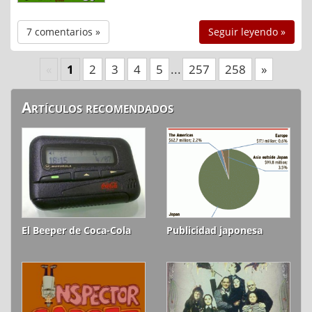
7 comentarios »
Seguir leyendo »
«
1
2
3
4
5
...
257
258
»
Artículos recomendados
El Beeper de Coca-Cola
Publicidad japonesa