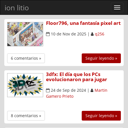
ion litio
Ver
men
Floor796, una fantasía pixel art
10 de Nov de 2025
|
q256
6 comentarios »
Seguir leyendo »
3dfx: El día que los PCs
evolucionaron para jugar
24 de Sep de 2024
|
Martin
Gamero Prieto
8 comentarios »
Seguir leyendo »