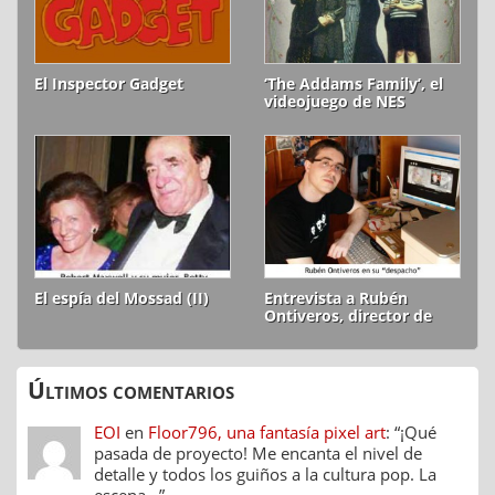
El Inspector Gadget
‘The Addams Family’, el
videojuego de NES
El espía del Mossad (II)
Entrevista a Rubén
Ontiveros, director de
‘Quevidamastriste’
Últimos comentarios
EOI
en
Floor796, una fantasía pixel art
: “
¡Qué
pasada de proyecto! Me encanta el nivel de
detalle y todos los guiños a la cultura pop. La
escena…
”