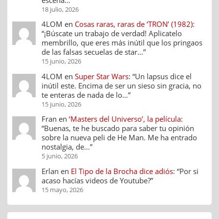
18 julio, 2026
4LOM
en
Cosas raras, raras de ‘TRON’ (1982)
:
“
¡Búscate un trabajo de verdad! Aplicatelo
membrillo, que eres más inútil que los pringaos
de las falsas secuelas de star…
”
15 junio, 2026
4LOM
en
Super Star Wars
: “
Un lapsus dice el
inútil este. Encima de ser un sieso sin gracia, no
te enteras de nada de lo…
”
15 junio, 2026
Fran
en
‘Masters del Universo’, la película
:
“
Buenas, te he buscado para saber tu opinión
sobre la nueva peli de He Man. Me ha entrado
nostalgia, de…
”
5 junio, 2026
Erlan
en
El Tipo de la Brocha dice adiós
: “
Por si
acaso hacías videos de Youtube?
”
15 mayo, 2026