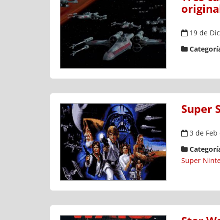
origina
19 de Dic
Categoría
Super 
3 de Feb
Categoría
Super Nint