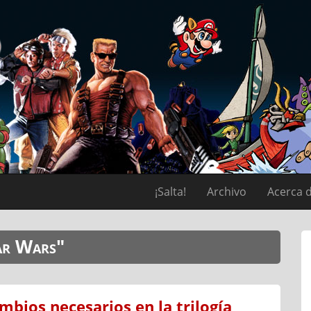
¡Salta!
Archivo
Acerca 
tar Wars"
mbios necesarios en la trilogía