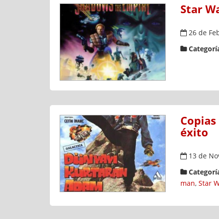
Star W
26 de Fe
Categoría
Copias 
éxito
13 de No
Categoría
man
,
Star 