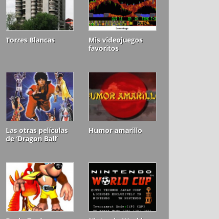
Torres Blancas
Mis videojuegos
favoritos
Las otras películas
Humor amarillo
de ‘Dragon Ball’