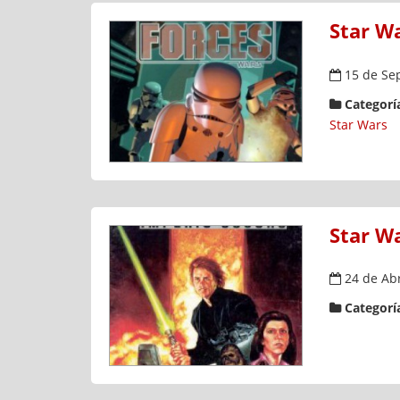
Star Wa
15 de Se
Categoría
Star Wars
Star W
24 de Ab
Categoría