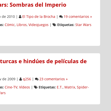
ars: Sombras del Imperio
b de 2010
|
El Tipo de la Brocha
|
19 comentarios »
s:
Cómic
,
Libros
,
Videojuegos
|
Etiquetas:
Star Wars
turcas e hindúes de películas de
v de 2009
|
q256
|
23 comentarios »
s:
Cine-TV
,
Vídeos
|
Etiquetas:
E.T.
,
Matrix
,
Spider-
Wars