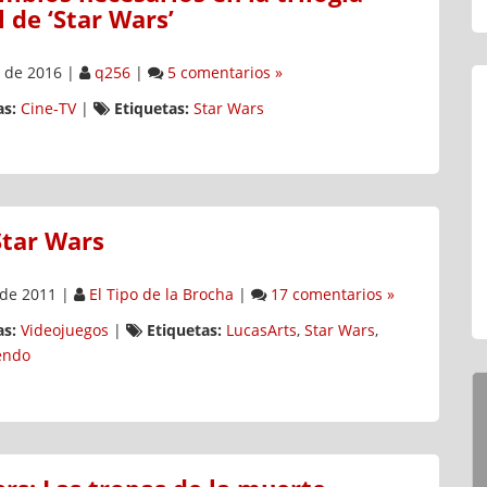
l de ‘Star Wars’
 de 2016
|
q256
|
5 comentarios »
s:
Cine-TV
|
Etiquetas:
Star Wars
Star Wars
 de 2011
|
El Tipo de la Brocha
|
17 comentarios »
s:
Videojuegos
|
Etiquetas:
LucasArts
,
Star Wars
,
endo