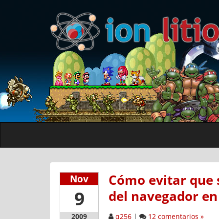
Cómo evitar que 
Nov
9
del navegador en
q256
|
12 comentarios »
2009