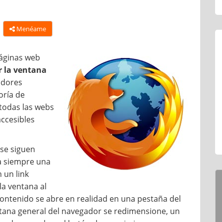
Menéame
páginas web
 la ventana
adores
oría de
todas las webs
accesibles
se siguen
a siempre una
 un link
a ventana al
ntenido se abre en realidad en una pestaña del
tana general del navegador se redimensione, un