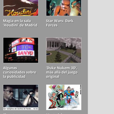
Magia en la sala
Star Wars: Dark
‘Houdini’ de Madrid
Forces
Algunas
‘Duke Nukem 3D’,
curiosidades sobre
más allá del juego
la publicidad
original