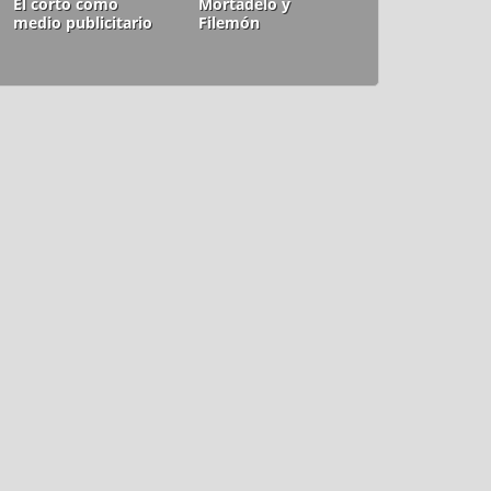
El corto como
Mortadelo y
medio publicitario
Filemón