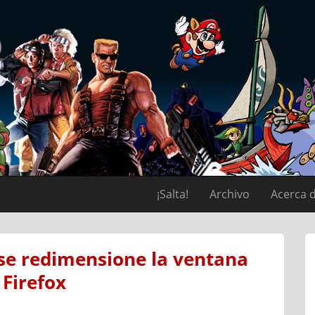
¡Salta!
Archivo
Acerca 
se redimensione la ventana
 Firefox