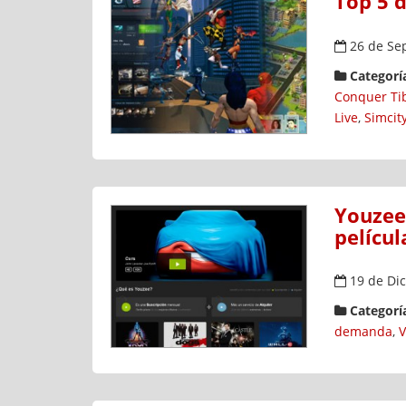
Top 5 d
26 de Se
Categoría
Conquer Tib
Live
,
Simcity
Youzee,
películ
19 de Dic
Categoría
demanda
,