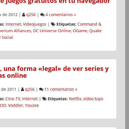
e juegos gratuitos en tu navegador
p de 2012
|
q256
|
4 comentarios »
s:
Internet
,
Videojuegos
|
Etiquetas:
Command &
erium Alliances
,
DC Universe Online
,
OGame
,
Quake
 Social
 una forma «legal» de ver series y
as online
 de 2011
|
q256
|
11 comentarios »
s:
Cine-TV
,
Internet
|
Etiquetas:
Netflix
,
vídeo bajo
VOD
,
Voddler
,
Youzee