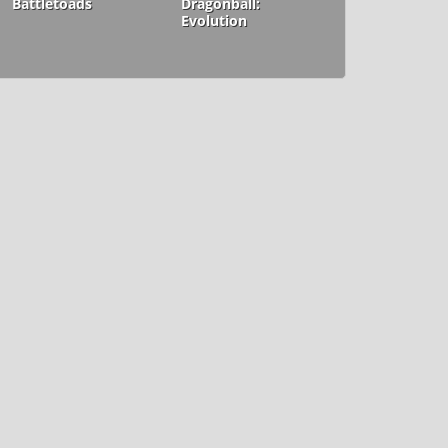
Battletoads
Dragonball:
Evolution