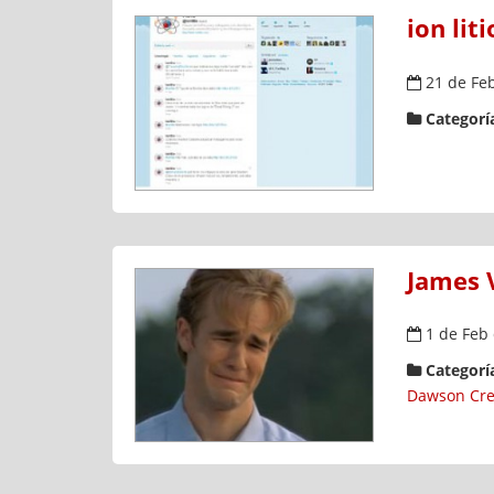
ion lit
21 de Fe
Categoría
James 
1 de Feb
Categoría
Dawson Cre