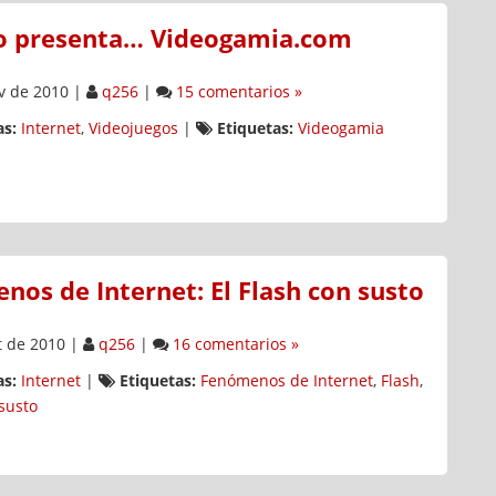
tio presenta… Videogamia.com
v de 2010
|
q256
|
15 comentarios »
s:
Internet
,
Videojuegos
|
Etiquetas:
Videogamia
os de Internet: El Flash con susto
 de 2010
|
q256
|
16 comentarios »
s:
Internet
|
Etiquetas:
Fenómenos de Internet
,
Flash
,
susto