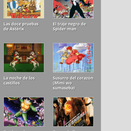
Las doce pruebas
El traje negro de
de Astérix
Spider-man
La noche de los
Susurro del corazón
castillos
(Mimi wo
sumaseba)