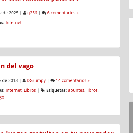
v de 2025
|
q256
|
6 comentarios »
s:
Internet
|
ón del vago
b de 2013
|
DGrumpy
|
14 comentarios »
s:
Internet
,
Libros
|
Etiquetas:
apuntes
,
libros
,
go