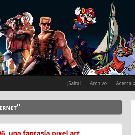
¡Salta!
Archivo
Acerca 
ternet"
6, una fantasía pixel art