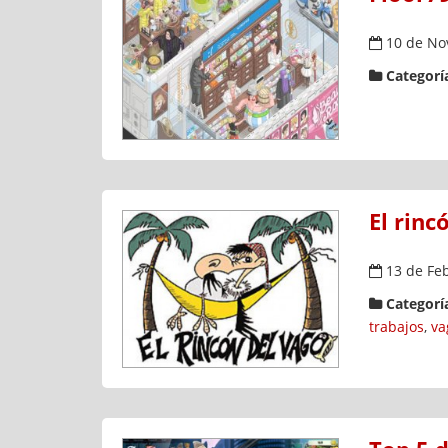
10 de No
Categoría
El rinc
13 de Fe
Categoría
trabajos
,
va