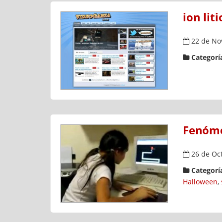
ion li
22 de No
Categoría
Fenómen
26 de Oct
Categoría
Halloween
,