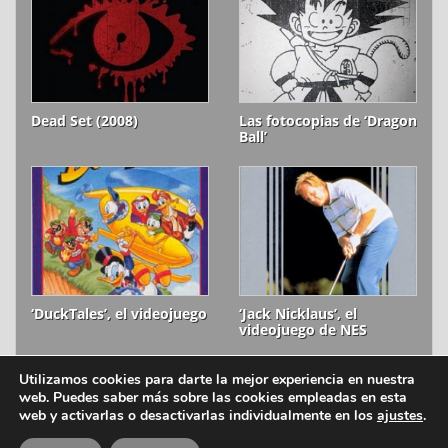
Dead Set (2008)
Las fotocopias de ‘Dragon
Ball’
‘DuckTales’, el videojuego
‘Jack Nicklaus’, el
videojuego de NES
Utilizamos cookies para darte la mejor experiencia en nuestra
web. Puedes saber más sobre las cookies empleadas en esta
ion litio © 2006-2026
Aviso legal
web y activarlas o desactivarlas individualmente en los
ajustes
.