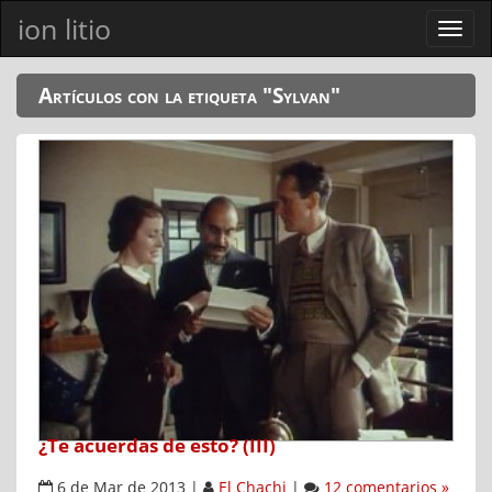
ion litio
Ver
men
Artículos con la etiqueta "Sylvan"
¿Te acuerdas de esto? (III)
6 de Mar de 2013
|
El Chachi
|
12 comentarios »