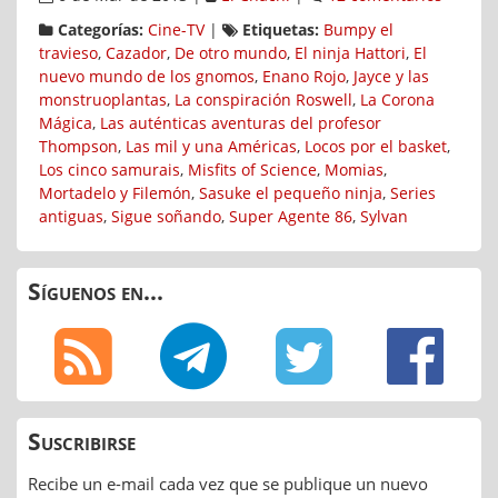
Categorías:
Cine-TV
|
Etiquetas:
Bumpy el
travieso
,
Cazador
,
De otro mundo
,
El ninja Hattori
,
El
nuevo mundo de los gnomos
,
Enano Rojo
,
Jayce y las
monstruoplantas
,
La conspiración Roswell
,
La Corona
Mágica
,
Las auténticas aventuras del profesor
Thompson
,
Las mil y una Américas
,
Locos por el basket
,
Los cinco samurais
,
Misfits of Science
,
Momias
,
Mortadelo y Filemón
,
Sasuke el pequeño ninja
,
Series
antiguas
,
Sigue soñando
,
Super Agente 86
,
Sylvan
Síguenos en...
Suscribirse
Recibe un e-mail cada vez que se publique un nuevo