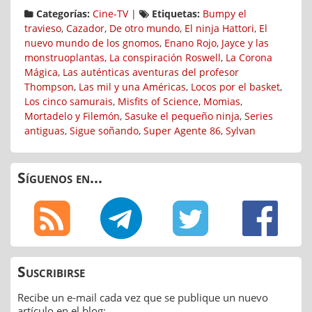
Categorías:
Cine-TV
|
Etiquetas:
Bumpy el
travieso
,
Cazador
,
De otro mundo
,
El ninja Hattori
,
El
nuevo mundo de los gnomos
,
Enano Rojo
,
Jayce y las
monstruoplantas
,
La conspiración Roswell
,
La Corona
Mágica
,
Las auténticas aventuras del profesor
Thompson
,
Las mil y una Américas
,
Locos por el basket
,
Los cinco samurais
,
Misfits of Science
,
Momias
,
Mortadelo y Filemón
,
Sasuke el pequeño ninja
,
Series
antiguas
,
Sigue soñando
,
Super Agente 86
,
Sylvan
Síguenos en...
Suscribirse
Recibe un e-mail cada vez que se publique un nuevo
artículo en el blog: