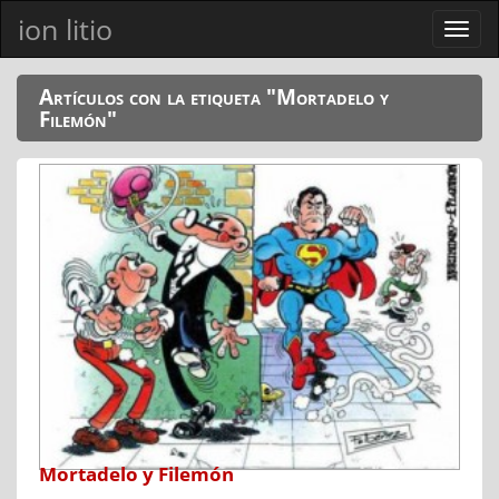
ion litio
Ver
men
Artículos con la etiqueta "Mortadelo y
Filemón"
Mortadelo y Filemón