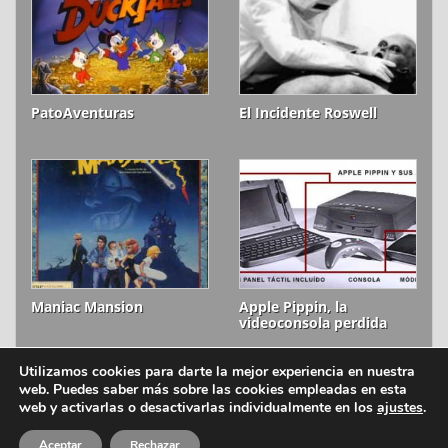
PatoAventuras
El Incidente Roswell
Maniac Mansion
Apple Pippin, la
videoconsola perdida
Utilizamos cookies para darte la mejor experiencia en nuestra
web. Puedes saber más sobre las cookies empleadas en esta
ion litio © 2006-2026
Aviso legal
web y activarlas o desactivarlas individualmente en los
ajustes
.
Política de cookies
Aceptar
Rechazar