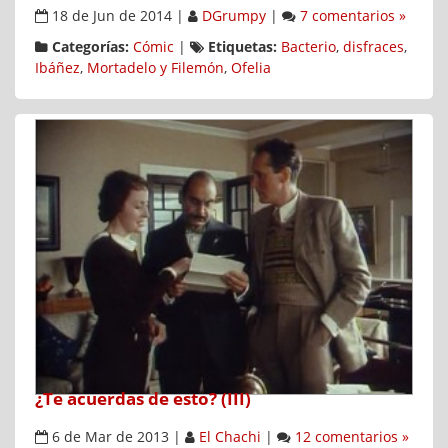
18 de Jun de 2014
|
DGrumpy
|
7 comentarios »
Categorías:
Cómic
|
Etiquetas:
Bacterio
,
disfraces
,
Ibáñez
,
Mortadelo y Filemón
,
Ofelia
¿Te acuerdas de esto? (III)
6 de Mar de 2013
|
El Chachi
|
12 comentarios »