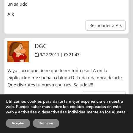
un saludo
Aik
Responder a Aik
DGC
9/12/2011 |
21:43
Vaya curro que tiene que tener todo eso!! A mi la
explicacion me suena a chino xD. Toda una obra de arte.
Que disfrutes tu nueva cpu-nes. Saludos!!!
Responder a DGC
Utilizamos cookies para darte la mejor experiencia en nuestra
web. Puedes saber más sobre las cookies empleadas en esta
web y activarlas o desactivarlas individualmente en los
ajustes
.
sinuhloa
Aceptar
Rechazar
9/12/2011 |
23:40