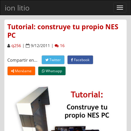
ion litio
Ver
men
Tutorial: construye tu propio NES
PC
q256
|
9/12/2011 |
16
Compartir en...
Twitter
Facebook
Menéame
Whatsapp