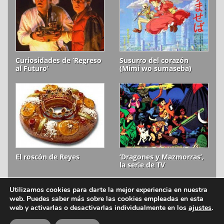
Curiosidades de ‘Regreso
Susurro del corazón
al Futuro’
(Mimi wo sumaseba)
El roscón de Reyes
‘Dragones y Mazmorras’,
la serie de TV
Utilizamos cookies para darte la mejor experiencia en nuestra
web. Puedes saber más sobre las cookies empleadas en esta
ion litio © 2006-2026
Aviso legal
web y activarlas o desactivarlas individualmente en los
ajustes
.