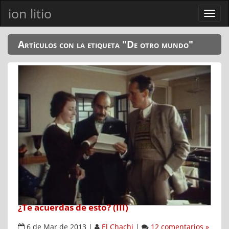
ion litio
Ver
men
Artículos con la etiqueta "De otro mundo"
¿Te acuerdas de esto? (III)
6 de Mar de 2013
|
El Chachi
|
12 comentarios »