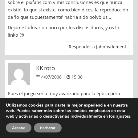
sobre el pixfans.com y mis conclusiones es que nunca
existió, lo que si existe, como bien dices, la reproducción
de ‘lo que supuestamente’ habria sido polybius…
Dejame lurkear un poco por los discos duros, y os lo
linko 😉
Responder a johnnydement
KKroto
4/07/2008 |
15:08
Pues el juego sería muy avanzado para la época pero
habiendo ya naipe a quien coño se le ocurría jugar a eso?
Utilizamos cookies para darte la mejor experiencia en nuestra
es q tecnicamente sería avanzado pero la diversión en si
web. Puedes saber más sobre las cookies empleadas en esta
parece una soberana mierda!
web y activarlas o desactivarlas individualmente en los
ajustes
.
Responder a KKroto
Aceptar
Rechazar