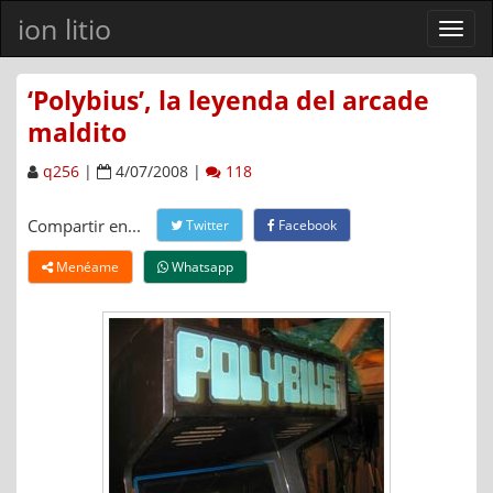
ion litio
Ver
men
‘Polybius’, la leyenda del arcade
maldito
q256
|
4/07/2008 |
118
Compartir en...
Twitter
Facebook
Menéame
Whatsapp