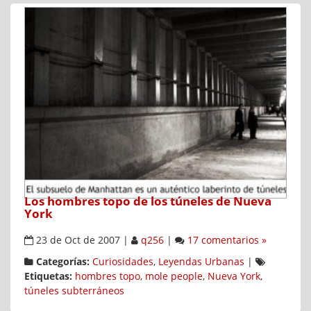
Los hombres topo de los túneles de Nueva
York
23 de Oct de 2007
|
q256
|
17 comentarios »
Categorías:
Curiosidades
,
Leyendas Urbanas
|
Etiquetas:
hombres topo
,
mole people
,
Nueva York
,
túneles subterráneos