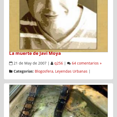
La muerte de Javi Moya
21 de May de 2007
|
q256
|
64 comentarios »
Categorías:
Blogosfera
,
Leyendas Urbanas
|