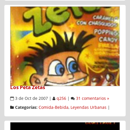
Los Peta Zetas
3 de Oct de 2007
|
q256
|
31 comentarios »
Categorías:
Comida-Bebida
,
Leyendas Urbanas
|