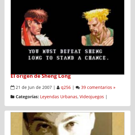
El origen de Sheng Long
21 de Jun de 2007
|
q256
|
39 comentarios »
Categorías:
Leyendas Urbanas
,
Videojuegos
|