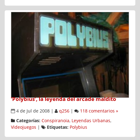
‘Polybius’, la leyenda del arcade maldito
4 de Jul de 2008
|
q256
|
118 comentarios »
Categorías:
Conspiranoia
,
Leyendas Urbanas
,
Videojuegos
|
Etiquetas:
Polybius