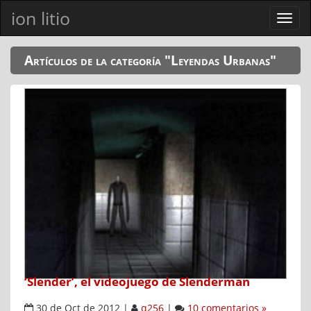
ion litio
Ver
men
Artículos de la categoría "Leyendas Urbanas"
‘Slender’, el videojuego de Slenderman
30 de Oct de 2012
|
q256
|
10 comentarios »