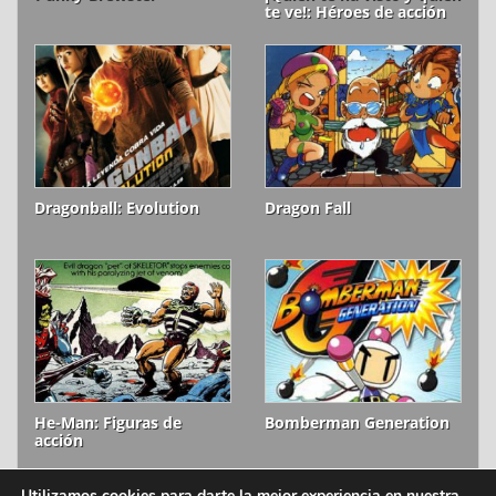
te ve!: Héroes de acción
Dragonball: Evolution
Dragon Fall
He-Man: Figuras de
Bomberman Generation
acción
Utilizamos cookies para darte la mejor experiencia en nuestra