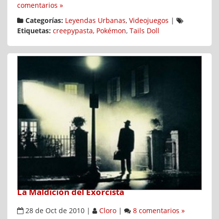
comentarios »
Categorías:
Leyendas Urbanas
,
Videojuegos
|
Etiquetas:
creepypasta
,
Pokémon
,
Tails Doll
La Maldición del Exorcista
28 de Oct de 2010
|
Cloro
|
8 comentarios »