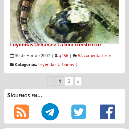
Leyendas Urbanas: La boa constrictor
30 de Abr de 2007
|
q256
|
54 comentarios »
Categorías:
Leyendas Urbanas
|
«
1
2
»
Síguenos en...