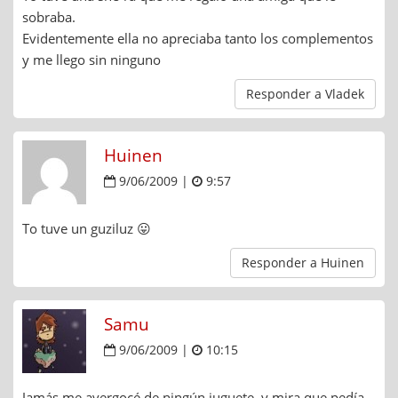
sobraba.
Evidentemente ella no apreciaba tanto los complementos
y me llego sin ninguno
Responder a Vladek
Huinen
9/06/2009 |
9:57
To tuve un guziluz 😛
Responder a Huinen
Samu
9/06/2009 |
10:15
Jamás me avergocé de ningún juguete, y mira que pedía