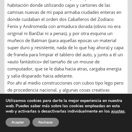
habitación donde utilizando cajas y cartones de las
camisas nuevas de mi papá armaba ciudades enteras en
donde cuidaban el orden dos Caballeros del Zodiaco
Fenix y Andromeda con armadura dorada (obvio no era
original ni BanDai ni a penas), y por otra esquina un
muñeco de Batman (para aquellas epocas un material
super duro y resistente, nada de lo que hay ahora) y capa
de franela para limpiar el tablero del auto, y junto a él un
«auto fantástico» del tamaño de un mouse de
computador, que se le daba hacia atras, cargaba energia
y salia disparado hacia adelante.
Por ahi al medio construcciones con cubos tipo lego pero
de procedencia nacional, y algunas cosas creativas
hechas con plastilina (nada de play-doh en esas epocas).
Utilizamos cookies para darte la mejor experiencia en nuestra
Recuerdo haber tenido a Donatello de las tortugas ninja,
web. Puedes saber más sobre las cookies empleadas en esta
me encantaba ese personaje sobretodo porque el palo
web y activarlas o desactivarlas individualmente en los
ajustes
.
kendo me parecia la mejor de las armas, y un muñeco de
Aceptar
Rechazar
«La Mascara» con un disparados de cohetes….