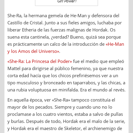
She-Ra, la hermana gemela de He-Man y defensora del
Castillo de Cristal. Junto a sus fieles amigos, luchaba por
liberar Etheria de las fuerzas malignas de Hordak. Os
suena esta cantinela, ¿verdad? Bueno, quizá sea porque
es prácticamente un calco de la introducción de
«He-Man
y los Amos del Universo»
.
«She-Ra: La Princesa del Poder»
fue el medio que empleó
Mattel para dirigirse al público femenino, ya que nuestra
corta edad hacía que los chicos prefiriésemos ver a un
tipo musculoso y bronceado en taparrabos, y las chicas, a
una rubia voluptuosa en minifalda. Era el mundo al revés.
En aquella época, ver «She-Ra» tampoco constituía el
mayor de los pecados. Siempre y cuando uno no lo
proclamase a los cuatro vientos, estaba a salvo de pullas
y burlas. Después de todo, Hordak era el malo de la serie,
y Hordak era el maestro de Skeletor, el archienemigo de