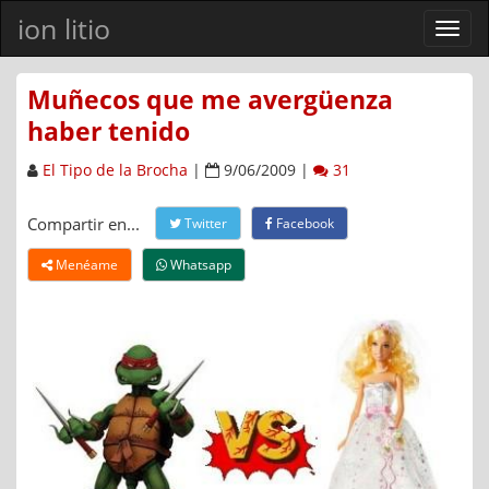
ion litio
Ver
men
Muñecos que me avergüenza
haber tenido
El Tipo de la Brocha
|
9/06/2009 |
31
Compartir en...
Twitter
Facebook
Menéame
Whatsapp