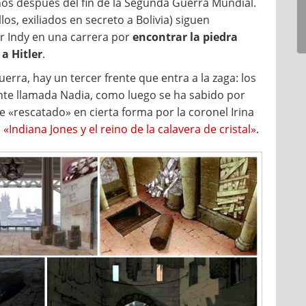
ños después del fin de la Segunda Guerra Mundial.
los, exiliados en secreto a Bolivia) siguen
r Indy en una carrera por
encontrar la piedra
 a Hitler
.
ra, hay un tercer frente que entra a la zaga: los
te llamada Nadia, como luego se ha sabido por
ue «rescatado» en cierta forma por la coronel Irina
n
«Indiana Jones y el reino de la calavera de cristal»
.