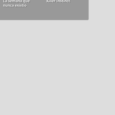
La semana que
Killer Instinct
nunca existió