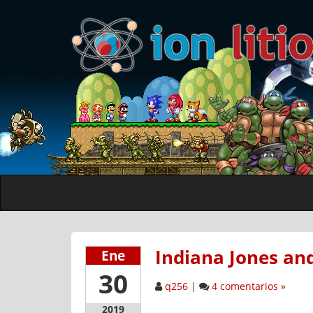
Indiana Jones an
Ene
30
q256
|
4 comentarios »
2019