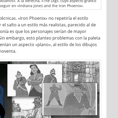
Atlantis». A la derecha, «The Dig», cuyo aspecto gráfico
nseguir en «Indiana Jones and the Iron Phoenix».
écnicas. «Iron Phoenix» no repetiría el estilo
 el salto a un estilo más realistas, parecido al de
ponía es que los personajes serían de mayor
Sin embargo, esto planteo problemas con la paleta
nían un aspecto «plano», al estilo de los dibujos
noventa.