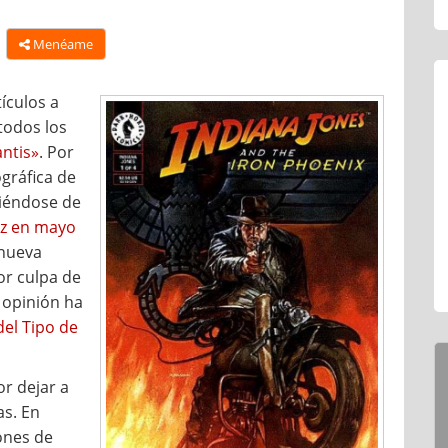
Menéame
ículos a
todos los
antis»
. Por
gráfica de
tiéndose de
uz en mayo
 nueva
or culpa de
 opinión ha
 del Tipo de
or dejar a
as. En
ones de