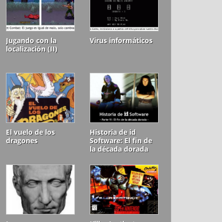
Jugando con la
Virus informáticos
localización (II)
El vuelo de los
Historia de id
dragones
Software: El fin de
la década dorada