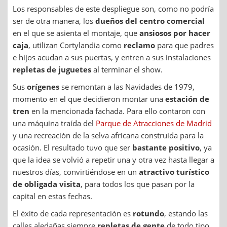
Los responsables de este despliegue son, como no podría
ser de otra manera, los
dueños del centro comercial
en el que se asienta el montaje, que
ansiosos por hacer
caja
, utilizan Cortylandia como
reclamo
para que padres
e hijos acudan a sus puertas, y entren a sus instalaciones
repletas de juguetes
al terminar el show.
Sus
orígenes
se remontan a las Navidades de 1979,
momento en el que decidieron montar una
estación de
tren
en la mencionada fachada. Para ello contaron con
una máquina traída del
Parque de Atracciones de Madrid
y una recreación de la selva africana construida para la
ocasión. El resultado tuvo que ser
bastante positivo
, ya
que la idea se volvió a repetir una y otra vez hasta llegar a
nuestros días, convirtiéndose en un
atractivo turístico
de obligada visita
, para todos los que pasan por la
capital en estas fechas.
El éxito de cada representación es
rotundo
, estando las
calles aledañas siempre
repletas de gente
de todo tipo,