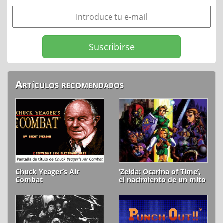
Artículos recomendados
Chuck Yeager’s Air
‘Zelda: Ocarina of Time’,
Combat
el nacimiento de un mito