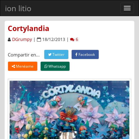
ion litio
Ver
men
Cortylandia
DGrumpy
|
18/12/2013 |
6
Compartir en...
Twitter
Facebook
Menéame
Whatsapp