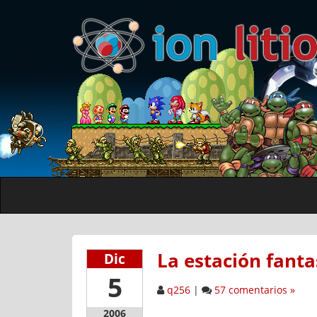
La estación fant
Dic
5
q256
|
57 comentarios »
2006