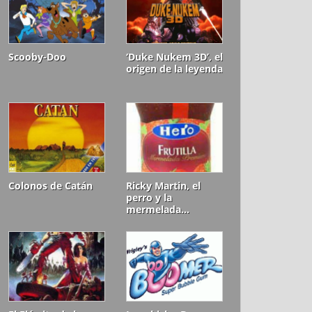
Scooby-Doo
‘Duke Nukem 3D’, el
origen de la leyenda
Colonos de Catán
Ricky Martin, el
perro y la
mermelada…