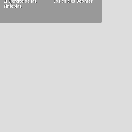
El Ejército de las
Los chicles Boomer
Tinieblas