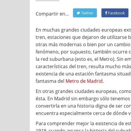
Twitter
Facebook
Compartir en...
En muchas grandes ciudades europeas exis
tren, estaciones que dejaron de utilizarse
otras más modernas o bien por un cambio de
fenómeno, por supuesto, también ocurre co
la red suburbana (esto es, el Metro). Sin e
características del tren, resulta mucho más
existencia de una estación fantasma situada
fantasma del
Metro de Madrid
.
En otras grandes ciudades europeas, com
ésta. En Madrid sin embargo sólo tenemos 
convertirla en una historia digna de ser co
encuentra especialmente cerca de dónde v
Para comprender mejor la existencia de e
1919, cuando arranca la historia del subur