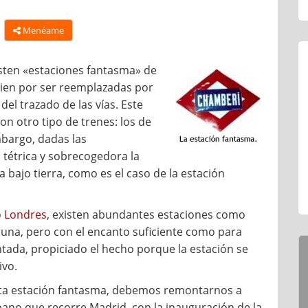
Menéame
ten «estaciones fantasma» de
 bien por ser reemplazadas por
l trazado de las vías. Este
n otro tipo de trenes: los de
mbargo, dadas las
 tétrica y sobrecogedora la
 bajo tierra, como es el caso de la estación
o
Londres
, existen abundantes estaciones como
una, pero con el encanto suficiente como para
ntada, propiciado el hecho porque la estación se
ivo.
sta estación fantasma, debemos remontarnos a
bano que recorre Madrid, con la inauguración de la