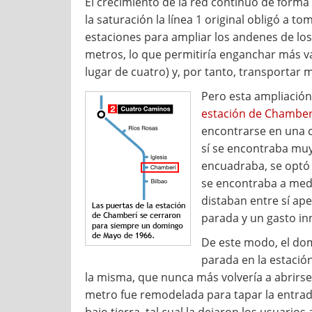
El crecimiento de la red continuo de forma 
la saturación la línea 1 original obligó a t
estaciones para ampliar los andenes de los 
metros, lo que permitiría enganchar más va
lugar de cuatro) y, por tanto, transportar 
Pero esta ampliació
estación de Chamber
encontrarse en una c
sí se encontraba muy
encuadraba, se optó p
se encontraba a medi
distaban entre sí ap
parada y un gasto in
De este modo, el dom
parada en la estació
la misma, que nunca más volvería a abrirse
metro fue remodelada para tapar la entrad
bajo tierra, tal cual la dejaron los usuarios