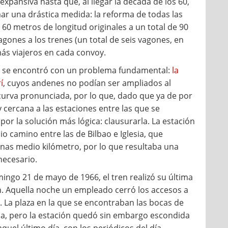
expansiva hasta que, al llegar la década de los 60,
omar una drástica medida: la reforma de todas las
60 metros de longitud originales a un total de 90
gones a los trenes (un total de seis vagones, en
más viajeros en cada convoy.
n se encontró con un problema fundamental:
la
í
, cuyos andenes no podían ser ampliados al
urva pronunciada, por lo que, dado que ya de por
 cercana a las estaciones entre las que se
or la solución más lógica: clausurarla. La estación
o camino entre las de Bilbao e Iglesia, que
enas medio kilómetro, por lo que resultaba una
necesario.
ingo 21 de mayo de 1966, el tren realizó su última
n. Aquella noche un empleado cerró los accesos a
. La plaza en la que se encontraban las bocas de
a, pero la estación quedó sin embargo escondida
 aquel último día, con los periódicos del día