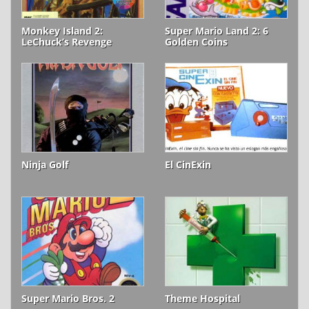
Monkey Island 2:
Super Mario Land 2: 6
LeChuck’s Revenge
Golden Coins
Ninja Golf
El CinExin
Super Mario Bros. 2
Theme Hospital