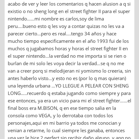
acabo de ver y leer los comentarios q hacen alusion a q si
existio o no sheng long en el street fighter II para el super
nintendo……mi nombre es carlos,soy de lima
peru….bueno esto q les voy a contar quizas no les va a
parecer cierto…pero es real….tengo 34 años y hace
mucho tiempo especificamente en el año 1993 fui de los
muchos q jugabamos horas y horas el street fighter II en
el super nintendo…la verdad no me importa si se rien o
burlan de mi solo les voya decir la verdad…se q no me
van a creer porq si melodijeran ni yomismo lo creeria, sin
antes haberlo visto…y esto no es (por lo q mas quieran)
una leyenda urbana …YO LLEGUE A PELEAR CON SHENG
LONG…..recuerdo q estaba jugando como siempre y para
ese entonces, ya era un vicio para mi el street fighter……el
final boss era M.BISON, q en ese tiempo salia en la
consola como VEGA, y lo derrotaba con todos los
personajes,aqui en mi barrio ya todos me conocian y
venian a retarme, lo cual siempre les ganaba, entonces
una vez le hice 2 perfect sin recibir daño alguno, y anq no