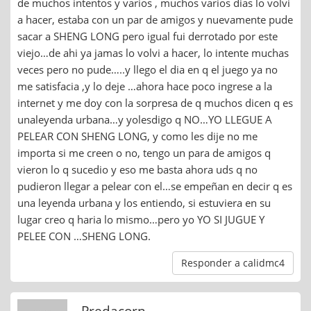
de muchos intentos y varios , muchos varios dias lo volvi
a hacer, estaba con un par de amigos y nuevamente pude
sacar a SHENG LONG pero igual fui derrotado por este
viejo…de ahi ya jamas lo volvi a hacer, lo intente muchas
veces pero no pude…..y llego el dia en q el juego ya no
me satisfacia ,y lo deje …ahora hace poco ingrese a la
internet y me doy con la sorpresa de q muchos dicen q es
unaleyenda urbana…y yolesdigo q NO…YO LLEGUE A
PELEAR CON SHENG LONG, y como les dije no me
importa si me creen o no, tengo un para de amigos q
vieron lo q sucedio y eso me basta ahora uds q no
pudieron llegar a pelear con el…se empeñan en decir q es
una leyenda urbana y los entiendo, si estuviera en su
lugar creo q haria lo mismo…pero yo YO SI JUGUE Y
PELEE CON …SHENG LONG.
Responder a calidmc4
Predacorn