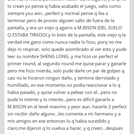
lo crean yo pense q habia acabado el juego, salio como
siempre you win…perfect y normal pense q iba a
terminar pero de pronto alguien salto de fuera de la
pantalla, y era un viejo q agarro a M.BISON (DEL SUELO
Q ESTABA TIRADO) y lo boto de la pantalla, este viejo q la
verdad me gano como nunca nadie lo hizo, porq no me
dejo ni respirar, solo quede asombrado al ver esto y pude
leer su nombre SHENG LONG, y me hizo un perfect el
primer round, al segundo round me quise parar y ganarle
pero me hizo mierda, solo pude darle un par de golpes q
casi no le hicieron ningun daño, y termine derrotado y
humillado, en ese momento no podia reaccionar a lo q
habia pasado, y quise volver a pelear con el…pero no
pude lo intente y lo intente…pero es dificil ganarle a
M.BISON en el level maximo y peor aun, hacerle 2 perfect
sin recibir daño alguno…les comente a mi hermano y a
mis amigos en ese entonces lo q habia sucedido y
claro,me dijeron q lo vuelva a hacer, y q creen…despues