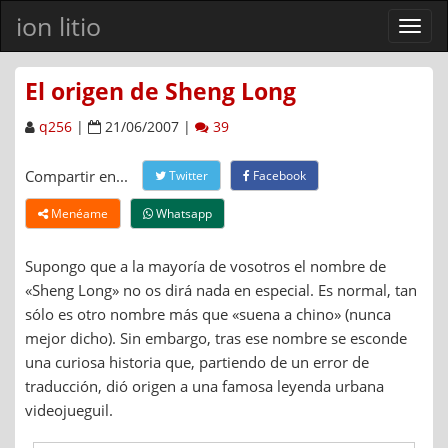
ion litio
Ver
men
El origen de Sheng Long
q256
|
21/06/2007 |
39
Compartir en...
Twitter
Facebook
Menéame
Whatsapp
Supongo que a la mayoría de vosotros el nombre de
«Sheng Long» no os dirá nada en especial. Es normal, tan
sólo es otro nombre más que «suena a chino» (nunca
mejor dicho). Sin embargo, tras ese nombre se esconde
una curiosa historia que, partiendo de un error de
traducción, dió origen a una famosa leyenda urbana
videojueguil.