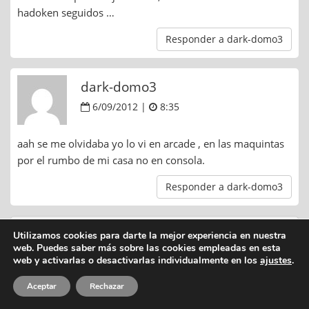
hadoken seguidos …
Responder a dark-domo3
dark-domo3
6/09/2012 |
8:35
aah se me olvidaba yo lo vi en arcade , en las maquintas
por el rumbo de mi casa no en consola.
Responder a dark-domo3
Dejar una respuesta
Utilizamos cookies para darte la mejor experiencia en nuestra
web. Puedes saber más sobre las cookies empleadas en esta
web y activarlas o desactivarlas individualmente en los
ajustes
.
Tu dirección de correo no será publicada. Los campos
marcados con * son obligatorios.
Aceptar
Rechazar
Comentario