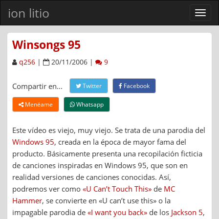
ion litio
Ver
men
Winsongs 95
q256
|
20/11/2006 |
9
Compartir en...
Twitter
Facebook
Menéame
Whatsapp
Este vídeo es viejo, muy viejo. Se trata de una parodia del
Windows 95
, creada en la época de mayor fama del
producto. Básicamente presenta una recopilación ficticia
de canciones inspiradas en Windows 95, que son en
realidad versiones de canciones conocidas. Así,
podremos ver como
«U Can’t Touch This»
de
MC
Hammer
, se convierte en «U can’t use this» o la
impagable parodia de
«I want you back»
de los
Jackson 5
,