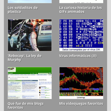
Los soldaditos de
La curiosa historia de los
plástico
GIFs animados
‘Robocop’: La ley de
Virus informáticos (II)
Murphy
Qué fue de mis blogs
Mis videojuegos favoritos
favoritos