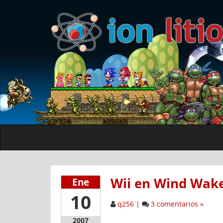
Wii en Wind Wak
Ene
10
q256
|
3 comentarios »
2007