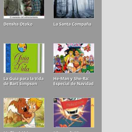
Densha Otoko
La Santa Compaña
La Guía para la Vida
He-Man y She-Ra:
de Bart Simpson
Especial de Navidad