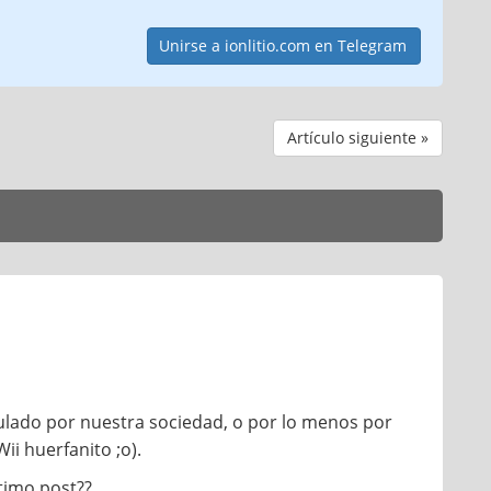
Unirse a ionlitio.com en Telegram
Artículo siguiente »
ulado por nuestra sociedad, o por lo menos por
i huerfanito ;o).
ltimo post??