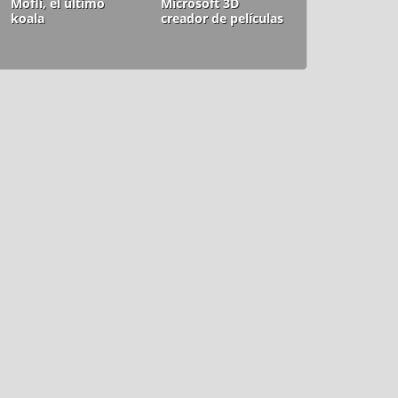
Mofli, el último
Microsoft 3D
koala
creador de películas