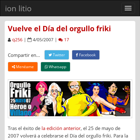
ion litio
Ver
men
Vuelve el Día del orgullo friki
q256
|
4/05/2007 |
17
Compartir en...
Twitter
Facebook
Menéame
Whatsapp
Tras el éxito de
la edición anterior
, el 25 de mayo de
2007 volverá a celebrarse el Día del orgullo friki. Para la