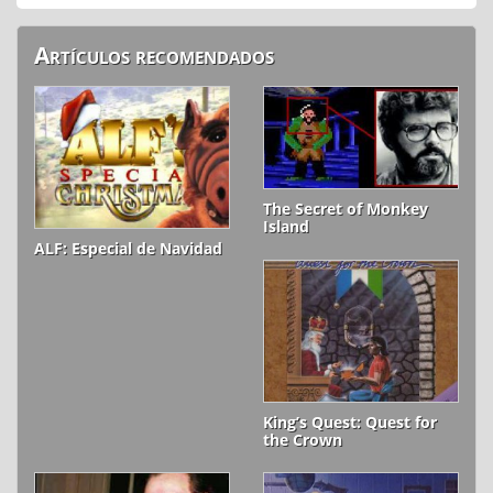
Artículos recomendados
The Secret of Monkey
Island
ALF: Especial de Navidad
King’s Quest: Quest for
the Crown