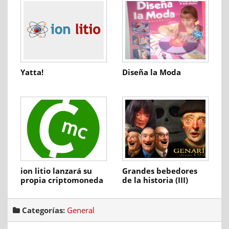
Yatta!
Diseña la Moda
ion litio lanzará su
Grandes bebedores
propia criptomoneda
de la historia (III)
en 2018
Borrachines made in
Spain
Categorías:
General