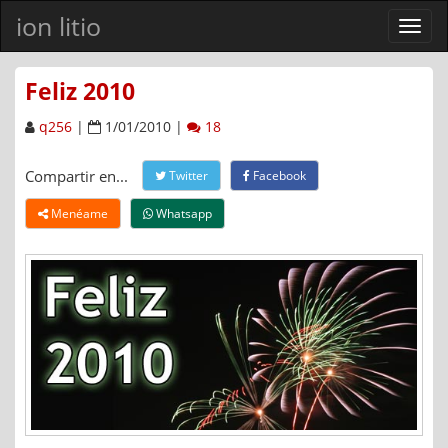
ion litio
Ver
men
Feliz 2010
q256
|
1/01/2010 |
18
Compartir en...
Twitter
Facebook
Menéame
Whatsapp