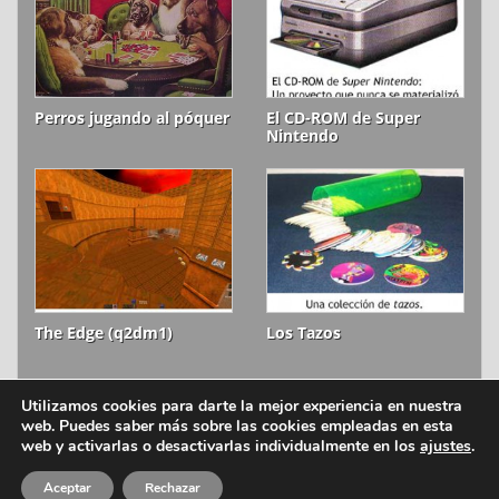
Perros jugando al póquer
El CD-ROM de Super
Nintendo
The Edge (q2dm1)
Los Tazos
Utilizamos cookies para darte la mejor experiencia en nuestra
web. Puedes saber más sobre las cookies empleadas en esta
ion litio © 2006-2026
Aviso legal
web y activarlas o desactivarlas individualmente en los
ajustes
.
Política de cookies
Aceptar
Rechazar