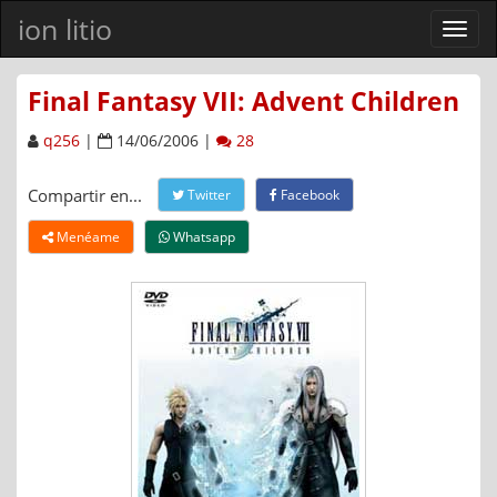
ion litio
Ver
men
Final Fantasy VII: Advent Children
q256
|
14/06/2006 |
28
Compartir en...
Twitter
Facebook
Menéame
Whatsapp