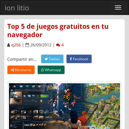
ion litio
Ver
men
Top 5 de juegos gratuitos en tu
navegador
q256
|
26/09/2012 |
4
Compartir en...
Twitter
Facebook
Menéame
Whatsapp