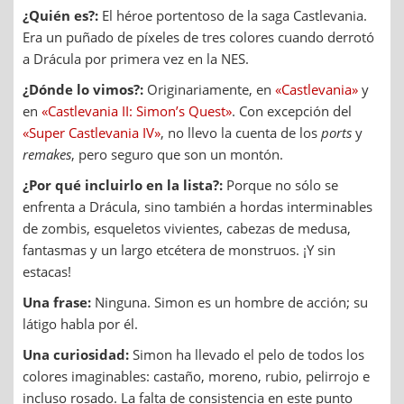
¿Quién es?:
El héroe portentoso de la saga Castlevania.
Era un puñado de píxeles de tres colores cuando derrotó
a Drácula por primera vez en la NES.
¿Dónde lo vimos?:
Originariamente, en
«Castlevania»
y
en
«Castlevania II: Simon’s Quest»
. Con excepción del
«Super Castlevania IV»
, no llevo la cuenta de los
ports
y
remakes
, pero seguro que son un montón.
¿Por qué incluirlo en la lista?:
Porque no sólo se
enfrenta a Drácula, sino también a hordas interminables
de zombis, esqueletos vivientes, cabezas de medusa,
fantasmas y un largo etcétera de monstruos. ¡Y sin
estacas!
Una frase:
Ninguna. Simon es un hombre de acción; su
látigo habla por él.
Una curiosidad:
Simon ha llevado el pelo de todos los
colores imaginables: castaño, moreno, rubio, pelirrojo e
incluso rosado. La falta de consistencia en este punto