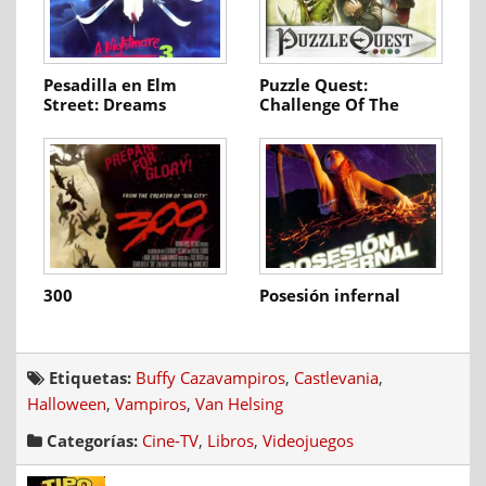
Pesadilla en Elm
Puzzle Quest:
Street: Dreams
Challenge Of The
Warriors
Warlords
300
Posesión infernal
Etiquetas:
Buffy Cazavampiros
,
Castlevania
,
Halloween
,
Vampiros
,
Van Helsing
Categorías:
Cine-TV
,
Libros
,
Videojuegos