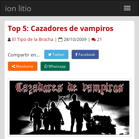
ion litio
Ver
men
Top 5: Cazadores de vampiros
El Tipo de la Brocha
|
28/10/2009 |
21
Compartir en...
Twitter
Facebook
Menéame
Whatsapp