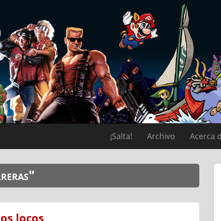
¡Salta!
Archivo
Acerca 
rreras"
os locos