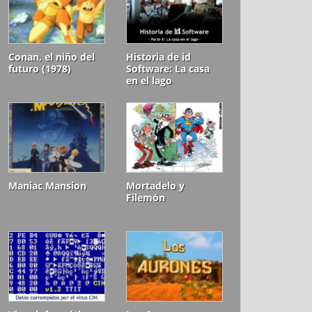
Conan, el niño del
Historia de id
futuro (1978)
Software: La casa
en el lago
Maniac Mansion
Mortadelo y
Filemón