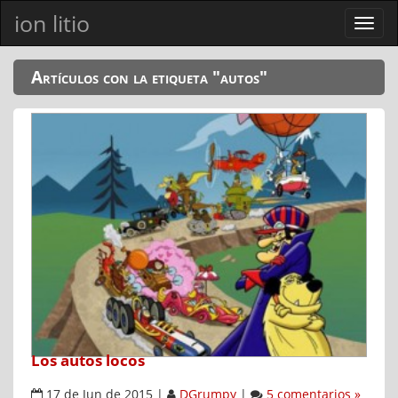
ion litio
Ver
men
Artículos con la etiqueta "autos"
Los autos locos
17 de Jun de 2015
|
DGrumpy
|
5 comentarios »