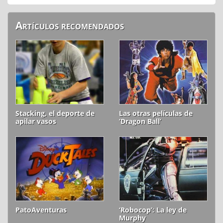
Artículos recomendados
Stacking, el deporte de
Las otras películas de
apilar vasos
‘Dragon Ball’
PatoAventuras
‘Robocop’: La ley de
Murphy