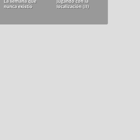
La semana que
Jugando con la
nunca existió
localización (II)