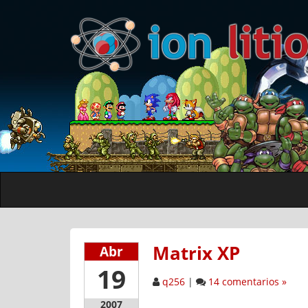
Matrix XP
Abr
19
q256
|
14 comentarios »
2007