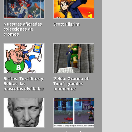
Nuestras añoradas
Scott Pilgrim
colecciones de
cromos
Ricitos, Torciditos y
‘Zelda: Ocarina of
Bolitas, las
Time’, grandes
mascotas olvidadas
momentos
de Cheetos