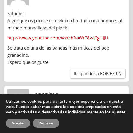
Saludos:
A ver que os parece este video clip rindiendo honores al
mundo maravilloso del pixel:
http://www.youtube.com/watch?v=WC8vaCgUJJU
Se trata de una de las bandas más míticas del pop
granadino.
Espero que os guste.
Responder a BOB EZRIN
anonimo
Utilizamos cookies para darte la mejor experiencia en nuestra
14/02/2012 |
21:35
web. Puedes saber más sobre las cookies empleadas en esta
web y activarlas o desactivarlas individualmente en los
ajustes
.
genia, dentro de poco llenara museos
Aceptar
Rechazar
Responder a anonimo