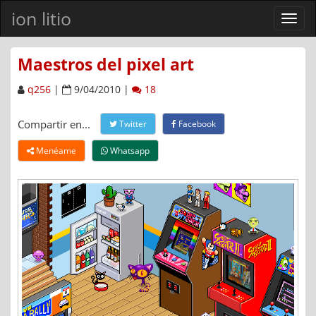
ion litio
Ver
men
Maestros del pixel art
q256
|
9/04/2010 |
18
Compartir en...
Twitter
Facebook
Menéame
Whatsapp