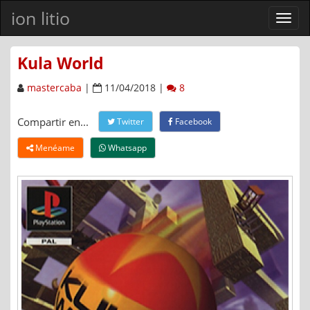
ion litio
Ver
men
Kula World
mastercaba
|
11/04/2018 |
8
Compartir en...
Twitter
Facebook
Menéame
Whatsapp