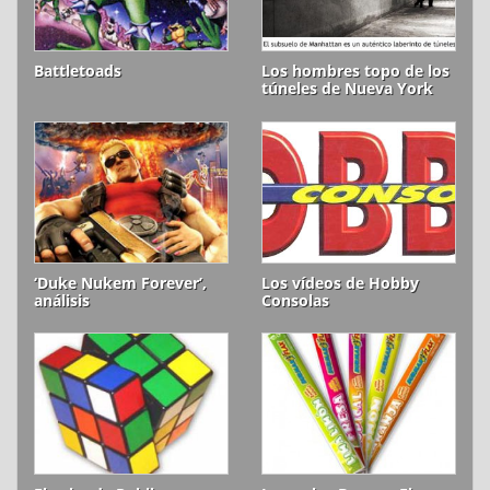
Battletoads
Los hombres topo de los
túneles de Nueva York
‘Duke Nukem Forever’,
Los vídeos de Hobby
análisis
Consolas