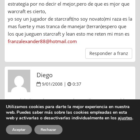
estrategia por no decir el mejor,pero de que es mjor que
warcraft es cierto,
yo soy un jugador de starcraft(no soy novato)mi raza es la
mas fuerte y mas tranca de manejar (terran)espero que
los que jueguen starcraft y lean esto me reten mi msn es
franzalexander88@hotmail.com
Responder a franz
Diego
9/01/2008 |
0:37
Enrealidad mi admiracion por lim yo- hwan es increible q
Utilizamos cookies para darte la mejor experiencia en nuestra
alguien asi pueda solo dedicarse a tan bien echo q esta
web. Puedes saber más sobre las cookies empleadas en esta
este juego.
web y activarlas o desactivarlas individualmente en los
ajustes
.
Responder a Diego
Aceptar
Rechazar