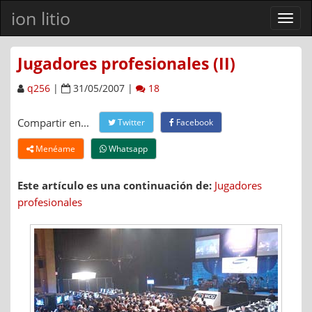
ion litio
Ver
men
Jugadores profesionales (II)
q256
|
31/05/2007 |
18
Compartir en...
Twitter
Facebook
Menéame
Whatsapp
Este artículo es una continuación de:
Jugadores
profesionales