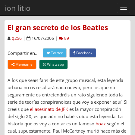
ion litio
Ver
men
El gran secreto de los Beatles
q256
|
16/07/2006 |
89
Compartir en...
Twitter
Facebook
Menéame
Whatsapp
A los que seais fans de este grupo musical, esta leyenda
urbana no os resultará nada nuevo, pero los que no
seguramente os entretendréis un rato siguiendo toda la
serie de teorías conspiranoicas que voy a exponer aquí. Si
creeis que
el asesinato de JFK
es la mayor conspiración
del siglo XX, es que aún no habéis oído esta leyenda. La
historia que os voy a contar es un famoso
hoax
según el
cual, supuestamente, Paul McCartney murió hace más de