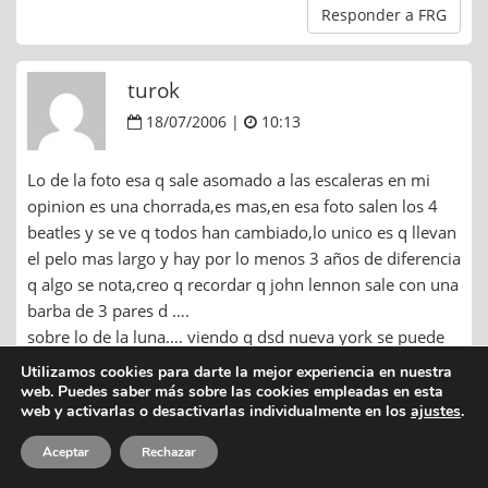
Responder a FRG
turok
18/07/2006 |
10:13
Lo de la foto esa q sale asomado a las escaleras en mi
opinion es una chorrada,es mas,en esa foto salen los 4
beatles y se ve q todos han cambiado,lo unico es q llevan
el pelo mas largo y hay por lo menos 3 años de diferencia
q algo se nota,creo q recordar q john lennon sale con una
barba de 3 pares d ….
sobre lo de la luna…. viendo q dsd nueva york se puede
tirar un misil a austrlia con un margen d error de 2
Utilizamos cookies para darte la mejor experiencia en nuestra
metros o cosas de esas no se xq no se puede haber
web. Puedes saber más sobre las cookies empleadas en esta
web y activarlas o desactivarlas individualmente en los
ajustes
.
llegado a la luna….
Aceptar
Rechazar
Responder a turok