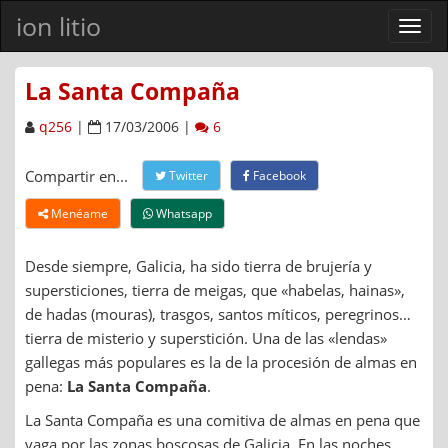
ion litio
Ver
men
La Santa Compaña
q256
|
17/03/2006 |
6
Compartir en...
Twitter
Facebook
Menéame
Whatsapp
Desde siempre, Galicia, ha sido tierra de brujería y
supersticiones, tierra de meigas, que «habelas, hainas»,
de hadas (mouras), trasgos, santos míticos, peregrinos…
tierra de misterio y superstición. Una de las «lendas»
gallegas más populares es la de la procesión de almas en
pena:
La Santa Compaña
.
La Santa Compaña es una comitiva de almas en pena que
vaga por las zonas boscosas de Galicia. En las noches