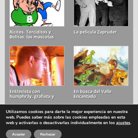
Ricitos, Torciditos y
La película Zapruder
Bolitas, las mascotas
olvidadas de Cheetos
Entrevista con
En busca del Valle
humphr3y, grafista y
Encantado
scener
Utilizamos cookies para darte la mejor experiencia en nuestra
web. Puedes saber más sobre las cookies empleadas en esta
ion litio © 2006-2026
Aviso legal
web y activarlas o desactivarlas individualmente en los
ajustes
.
Política de cookies
Aceptar
Rechazar