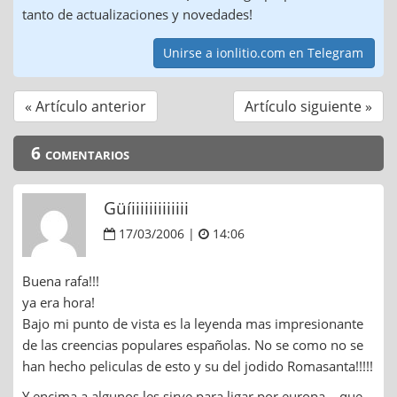
tanto de actualizaciones y novedades!
Unirse a ionlitio.com en Telegram
« Artículo anterior
Artículo siguiente »
6 comentarios
Güíiiiiiiiiiiiii
17/03/2006 |
14:06
Buena rafa!!!
ya era hora!
Bajo mi punto de vista es la leyenda mas impresionante
de las creencias populares españolas. No se como no se
han hecho peliculas de esto y su del jodido Romasanta!!!!!
Y encima a algunos les sirve para ligar por europa… que