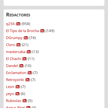
Redactores
q256
(
) (958)
El Tipo de la Brocha
(
) (149)
DGrumpy
(
) (74)
Cloro
(
) (21)
mastercaba
(
) (13)
El Chachi
(
) (11)
Dandel
(
) (10)
Exclamation
(
) (7)
Retroyonki
(
) (7)
Leon
(
) (7)
yeyo
(
) (6)
Ruboslav
(
) (5)
Angus Beat
(
) (4)