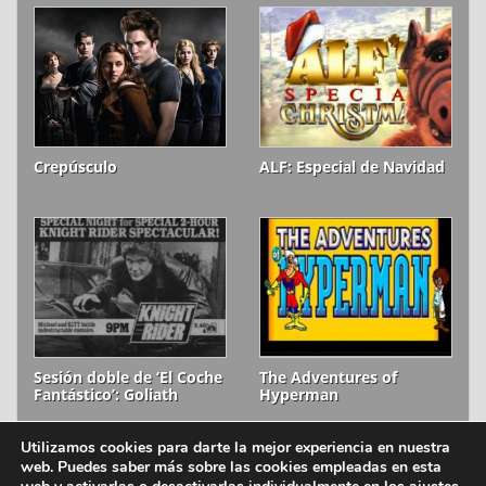
Crepúsculo
ALF: Especial de Navidad
Sesión doble de ‘El Coche
The Adventures of
Fantástico’: Goliath
Hyperman
Utilizamos cookies para darte la mejor experiencia en nuestra
web. Puedes saber más sobre las cookies empleadas en esta
ion litio © 2006-2026
Aviso legal