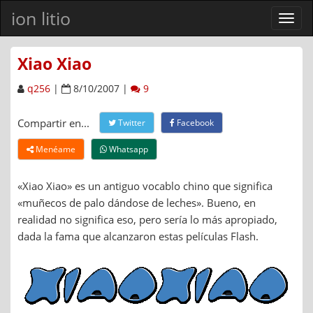
ion litio
Ver
men
Xiao Xiao
q256
|
8/10/2007 |
9
Compartir en...
Twitter
Facebook
Menéame
Whatsapp
«Xiao Xiao» es un antiguo vocablo chino que significa
«muñecos de palo dándose de leches». Bueno, en
realidad no significa eso, pero sería lo más apropiado,
dada la fama que alcanzaron estas películas Flash.