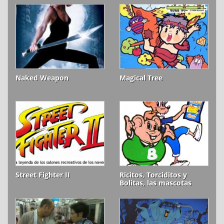
Naked Weapon
Magical Tree
Street Fighter II
Ricitos, Torciditos y
Bolitas, las mascotas
olvidadas de Cheetos