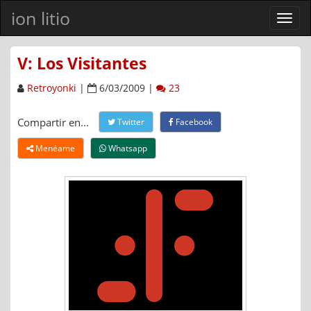
ion litio
Ver
men
V: Los Visitantes
Retroyonki
|
6/03/2009 |
23
Compartir en...
Twitter
Facebook
Menéame
Whatsapp