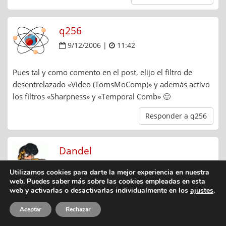
q256
9/12/2006 |
11:42
Pues tal y como comento en el post, elijo el filtro de
desentrelazado «Video (TomsMoComp)» y además activo
los filtros «Sharpness» y «Temporal Comb» 🙂
Responder a q256
Dandel
9/12/2006 |
13:36
Utilizamos cookies para darte la mejor experiencia en nuestra
web. Puedes saber más sobre las cookies empleadas en esta
web y activarlas o desactivarlas individualmente en los
ajustes
.
Sí, sí… el problema que tengo yo no es ese.
El problema está al elegir una tarjeta. Si le pongo una por
Aceptar
Rechazar
defecto, la imagen es pésima por mucho filtro que le