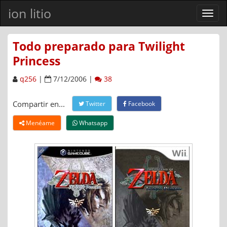
ion litio
Ver
men
Todo preparado para Twilight
Princess
q256
|
7/12/2006 |
38
Compartir en...
Twitter
Facebook
Menéame
Whatsapp