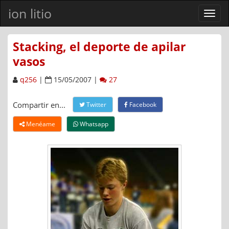
ion litio
Ver
men
Stacking, el deporte de apilar
vasos
q256
|
15/05/2007 |
27
Compartir en...
Twitter
Facebook
Menéame
Whatsapp