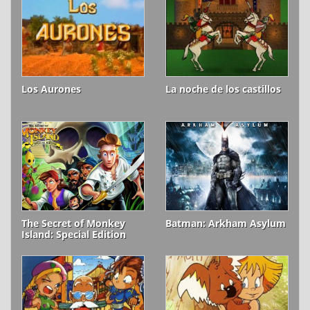
Los Aurones
La noche de los castillos
The Secret of Monkey
Batman: Arkham Asylum
Island: Special Edition