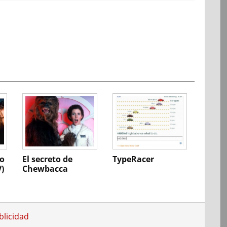
to
El secreto de
TypeRacer
V)
Chewbacca
blicidad