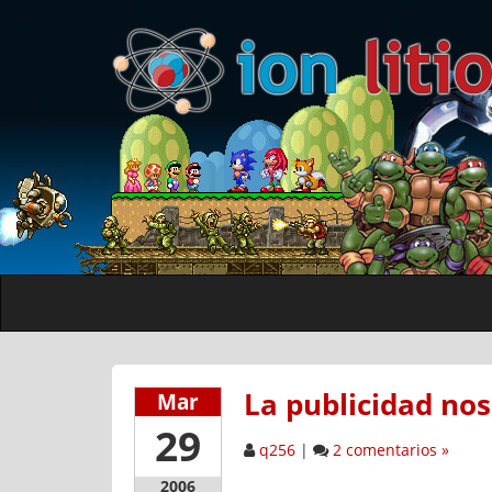
La publicidad no
Mar
29
q256
|
2 comentarios »
2006