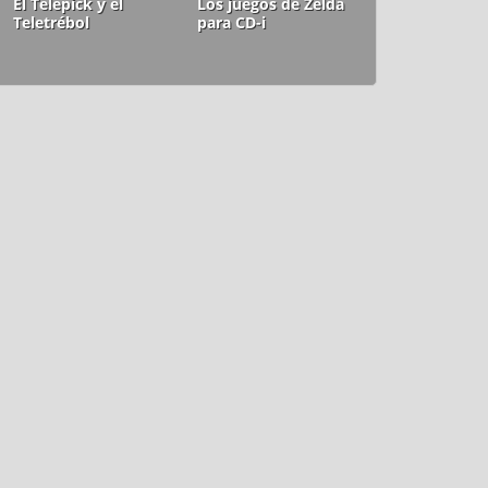
El Telepick y el
Los juegos de Zelda
Teletrébol
para CD-i