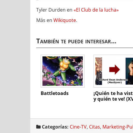
Tyler Durden en
«El Club de la lucha»
Más en
Wikiquote
.
También te puede interesar...
Battletoads
¡Quién te ha vis
y quién te ve! (X
Categorías:
Cine-TV
,
Citas
,
Marketing-Pu