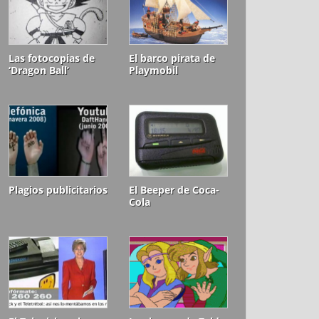
Las fotocopias de
El barco pirata de
‘Dragon Ball’
Playmobil
Plagios publicitarios
El Beeper de Coca-
Cola