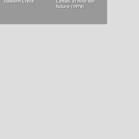
Dawson Crece
Conan, el niño del
futuro (1978)