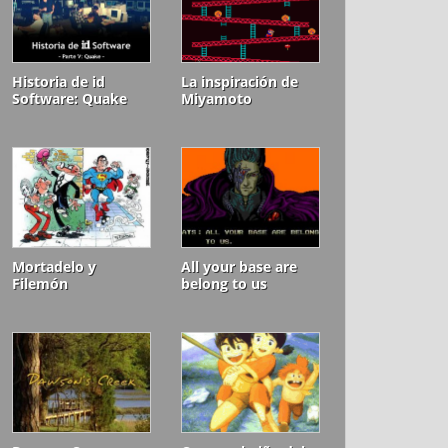
Historia de id
La inspiración de
Software: Quake
Miyamoto
Mortadelo y
All your base are
Filemón
belong to us