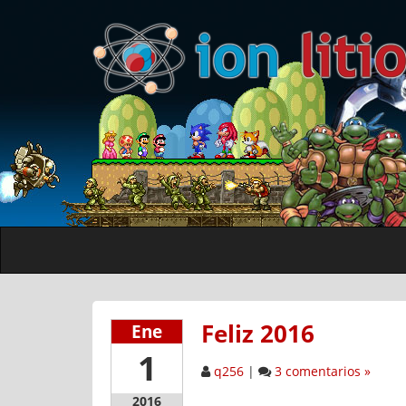
Feliz 2016
Ene
1
q256
|
3 comentarios »
2016