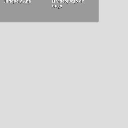
Enrique y Ana
El videojuego de
Hugo