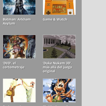
Batman: Arkham
Game & Watch
Asylum
‘DVD’, el
‘Duke Nukem 3D’,
cortometraje
más allá del juego
original