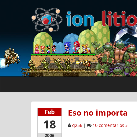
Eso no importa
Feb
18
q256
|
10 comentarios »
2006