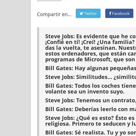
Twitter
Facebook
Compartir en...
Steve Jobs:
Es evidente que he co
¡Confié en tí! ¡Creí! ¿Una famili
das la vuelta, te asesinan. Nuest
estos ordenadores, que están ca
programas de Microsoft, que son c
Bill Gates:
Hay algunas pequeñas
Steve Jobs:
Similitudes… ¿similitu
Bill Gates:
Todos los coches tiene
volante sea un invento suyo.
Steve Jobs:
Tenemos un contrato, 
Bill Gates:
Deberías leerlo con m
Steve Jobs:
¿Qué es esto? Ésto e
religiosa. Primero te seducen y l
Bill Gates:
Sé realista. Tu y yo so