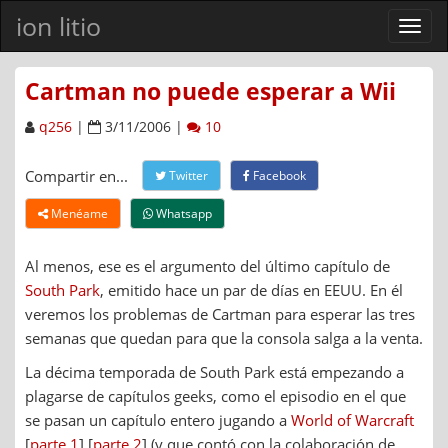
ion litio
Ver
men
Cartman no puede esperar a Wii
q256
|
3/11/2006 |
10
Compartir en...
Twitter
Facebook
Menéame
Whatsapp
Al menos, ese es el argumento del último capítulo de
South Park
, emitido hace un par de días en EEUU. En él
veremos los problemas de Cartman para esperar las tres
semanas que quedan para que la consola salga a la venta.
La décima temporada de South Park está empezando a
plagarse de capítulos geeks, como el episodio en el que
se pasan un capítulo entero jugando a
World of Warcraft
[
parte 1
] [
parte 2
] (y que contó con la colaboración de