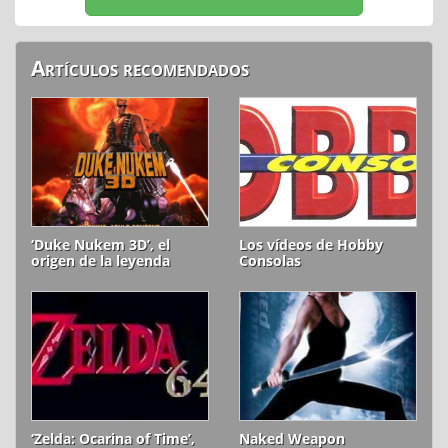
Artículos recomendados
‘Duke Nukem 3D’, el
Los vídeos de Hobby
origen de la leyenda
Consolas
‘Zelda: Ocarina of Time’,
Naked Weapon