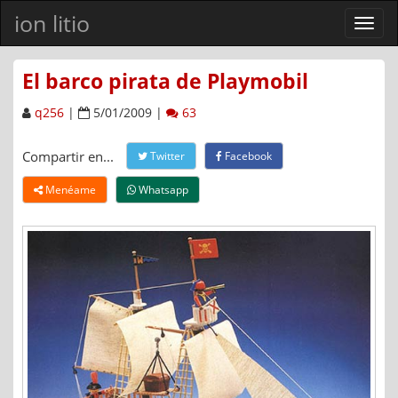
ion litio
Ver
men
El barco pirata de Playmobil
q256
|
5/01/2009 |
63
Compartir en...
Twitter
Facebook
Menéame
Whatsapp