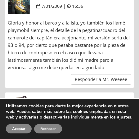
7/01/2009 |
16:36
Gloria y honor al barco y a la isla, yo también los llamé
playmobil siempre, el detalle de la pegatina/cuadro del
camarote del capitán era acojonante, mi versión seria del
93 o 94, por cierto que pesaba bastante por la pieza de
hierro de contrapeso en el casco que llevaba,
lastimosamente también los dió mi madre pero a
vecinos… algo me debe quedar en algun lado
Responder a Mr. Weeeee
Manuel
Utilizamos cookies para darte la mejor experiencia en nuestra
7/01/2009 |
18:40
web. Puedes saber más sobre las cookies empleadas en esta
web y activarlas o desactivarlas individualmente en los
ajustes
.
Yo también lo tuve… 😀
Aceptar
Rechazar
Y es cierto todo lo que comentas, tenía más encanto que