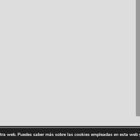
stra web. Puedes saber más sobre las cookies empleadas en esta web y
ion litio © 2006-2026
Aviso legal
Política de cookie