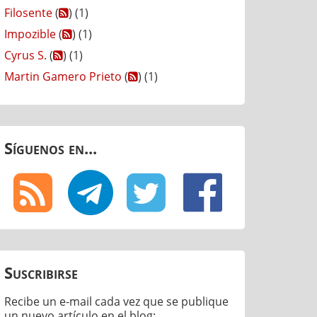
Filosente
(
) (1)
Impozible
(
) (1)
Cyrus S.
(
) (1)
Martin Gamero Prieto
(
) (1)
Síguenos en...
Suscribirse
Recibe un e-mail cada vez que se publique
un nuevo artículo en el blog: