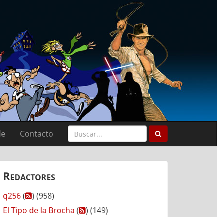
de
Contacto
Redactores
q256
(
) (958)
El Tipo de la Brocha
(
) (149)